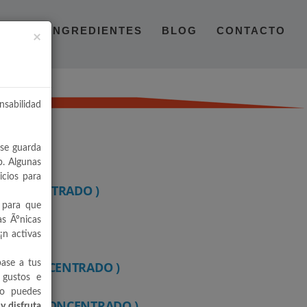
CTOS
INGREDIENTES
BLOG
CONTACTO
×
nsabilidad
 se guarda
b. Algunas
icios para
( CONCENTRADO )
 para que
as Ãºnicas
RADO )
¡n activas
base a tus
SA ( CONCENTRADO )
 gustos e
ro puedes
ASIÓN ( CONCENTRADO )
y disfruta