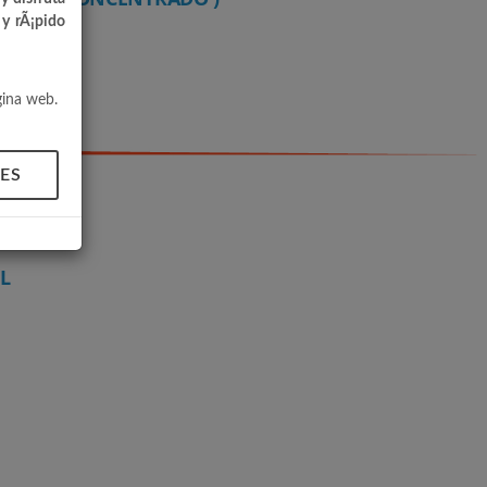
 y rÃ¡pido
gina web.
ES
L
L