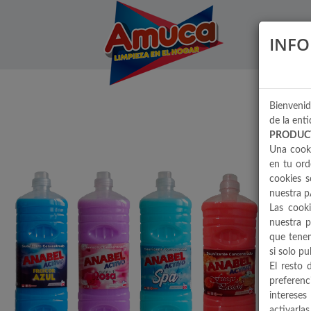
INFO
Bienvenid
de la enti
PRODUC
Una cooki
en tu ord
cookies s
nuestra p
Las cook
nuestra p
que tenem
si solo p
El resto 
preferen
interese
activarla