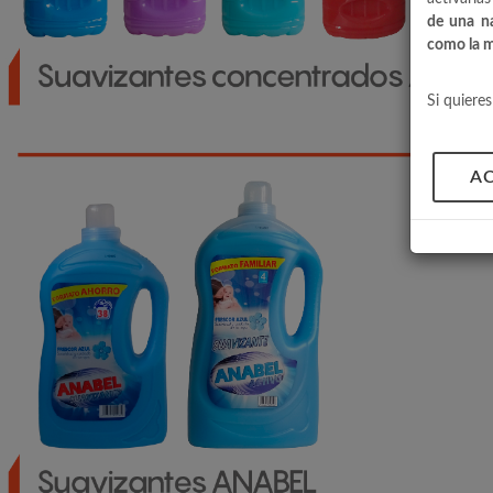
de una na
como la m
Si quiere
A