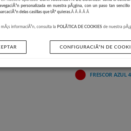
vegaciÃ³n personalizada en nuestra pÃ¡gina, con un paso tan sencillo
arcaciÃ³n delas casillas que tÃº quieras
.Â Â Â Â Â
s mÃ¡s informaciÃ³n, consulta la
POLÃTICA DE COOKIES
de nuestra pÃ¡
CEPTAR
CONFIGURACIÃ“N DE COOKI
FRESCOR AZUL 3
FRESCOR AZUL 4