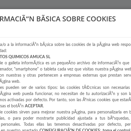
INICIO
EMPRESA
PRODU
RMACIÃ“N BÃSICA SOBRE COOKIES
a/o a la informaciÃ³n bÃ¡sica sobre las cookies de la pÃ¡gina web respo
dad:
TOS QUIMICOS AMUCA SL
e o galleta informÃ¡tica es un pequeÃ±o archivo de informaciÃ³n que
enador, “smartphone” o tableta cada vez que visitas nuestra pÃ¡gina we
on nuestras y otras pertenecen a empresas externas que prestan serv
FRESCOR AZUL 
Ã¡gina web.
ies pueden ser de varios tipos: las cookies tÃ©cnicas son necesarias
Ã¡gina web pueda funcionar, no necesitan de tu autorizaciÃ³n y son l
SPA ( CONCENT
os activadas por defecto. Por tanto, son las Ãºnicas cookies que estarÃ
ulsas el botÃ³n
ACEPTAR
.
de cookies sirven para mejorar nuestra pÃ¡gina, para personalizarla en 
CARICIAS DE RO
cias, o para poder mostrarte publicidad ajustada a tus bÃºsquedas,
s personales. Todas ellas las tenemos desactivadas por defecto, pe
FUEGO DE LA P
s en nuestro apartado
CONFIGURACIÃ“N DE COOKIES
:
toma el control 