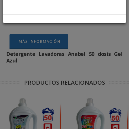
todo tipo de ropa, blancura radiante y de colores
protegidos con una limpieza impecable y un
agradable perfume.
MÁS INFORMACIÓN
Detergente Lavadoras Anabel 50 dosis Gel
Azul
PRODUCTOS RELACIONADOS