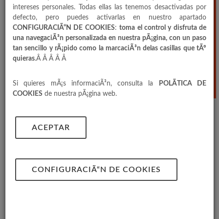
intereses personales. Todas ellas las tenemos desactivadas por
defecto, pero puedes activarlas en nuestro apartado
CONFIGURACIÃ“N DE COOKIES
:
toma el control y disfruta de
una navegaciÃ³n personalizada en nuestra pÃ¡gina, con un paso
tan sencillo y rÃ¡pido como la marcaciÃ³n delas casillas que tÃº
quieras
.Â Â Â Â Â
Si quieres mÃ¡s informaciÃ³n, consulta la
POLÃTICA DE
COOKIES
de nuestra pÃ¡gina web.
ACEPTAR
GEL AZUL
FORMATO 50 LAVADOS | CAJA 4UDS | PALET 48
CONFIGURACIÃ“N DE COOKIES
CAJAS.
Detergente liquido 50 lavados Anabel Gel Azul, es
un detergente de gran poder quitamanchas para