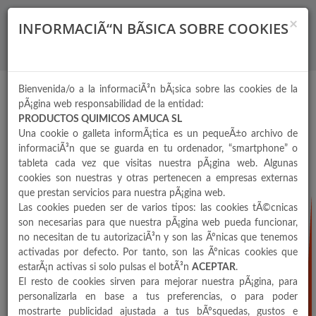
×
INFORMACIÃ“N BÃSICA SOBRE COOKIES
Bienvenida/o a la informaciÃ³n bÃ¡sica sobre las cookies de la
pÃ¡gina web responsabilidad de la entidad:
PRODUCTOS QUIMICOS AMUCA SL
Una cookie o galleta informÃ¡tica es un pequeÃ±o archivo de
informaciÃ³n que se guarda en tu ordenador, “smartphone” o
tableta cada vez que visitas nuestra pÃ¡gina web. Algunas
cookies son nuestras y otras pertenecen a empresas externas
que prestan servicios para nuestra pÃ¡gina web.
Las cookies pueden ser de varios tipos: las cookies tÃ©cnicas
son necesarias para que nuestra pÃ¡gina web pueda funcionar,
no necesitan de tu autorizaciÃ³n y son las Ãºnicas que tenemos
activadas por defecto. Por tanto, son las Ãºnicas cookies que
estarÃ¡n activas si solo pulsas el botÃ³n
ACEPTAR
.
El resto de cookies sirven para mejorar nuestra pÃ¡gina, para
personalizarla en base a tus preferencias, o para poder
mostrarte publicidad ajustada a tus bÃºsquedas, gustos e