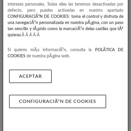
intereses personales. Todas ellas las tenemos desactivadas por
defecto, pero puedes activarlas en nuestro apartado
CONFIGURACIÃ“N DE COOKIES
:
toma el control y disfruta de
una navegaciÃ³n personalizada en nuestra pÃ¡gina, con un paso
tan sencillo y rÃ¡pido como la marcaciÃ³n delas casillas que tÃº
quieras
.Â Â Â Â Â
Si quieres mÃ¡s informaciÃ³n, consulta la
POLÃTICA DE
COOKIES
de nuestra pÃ¡gina web.
ACEPTAR
Pino
FORMATO 1,5 LITROS | CAJA 8 UDS | PALET 48
CONFIGURACIÃ“N DE COOKIES
CAJAS.
Fórmula especialmente diseñada para entorno
doméstico, perfume intenso con resultado