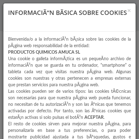
×
INFORMACIÃ“N BÃSICA SOBRE COOKIES
Bienvenida/o a la informaciÃ³n bÃ¡sica sobre las cookies de la
pÃ¡gina web responsabilidad de la entidad:
PRODUCTOS QUIMICOS AMUCA SL
Una cookie o galleta informÃ¡tica es un pequeÃ±o archivo de
informaciÃ³n que se guarda en tu ordenador, “smartphone” o
tableta cada vez que visitas nuestra pÃ¡gina web. Algunas
cookies son nuestras y otras pertenecen a empresas externas
que prestan servicios para nuestra pÃ¡gina web.
Las cookies pueden ser de varios tipos: las cookies tÃ©cnicas
son necesarias para que nuestra pÃ¡gina web pueda funcionar,
no necesitan de tu autorizaciÃ³n y son las Ãºnicas que tenemos
activadas por defecto. Por tanto, son las Ãºnicas cookies que
estarÃ¡n activas si solo pulsas el botÃ³n
ACEPTAR
.
El resto de cookies sirven para mejorar nuestra pÃ¡gina, para
personalizarla en base a tus preferencias, o para poder
mostrarte publicidad ajustada a tus bÃºsquedas, gustos e